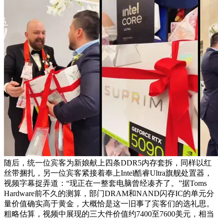
随后，统一位宾客为新娘献上四条DDR5内存套拆，同样以红
丝带捆扎，另一位宾客紧接着奉上Intel酷睿Ultra旗舰处置器，
视频字幕捉弄道：“现正在一整套电脑曾经凑齐了。”据Toms
Hardware前不久的测算，部门DRAM和NAND闪存IC的单元分
量价值确实高于黄金，大概恰是这一旧事了宾客们的选礼思。
粗略估算，视频中展现的三大件价值约7400至7600美元，相当