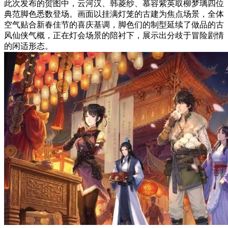
此次发布的贺图中，云河汉、韩菱纱、慕容紫英取柳梦璃四位
典范脚色悉数登场。画面以挂满灯笼的古建为焦点场景，全体
空气贴合新春佳节的喜庆基调，脚色们的制型延续了做品的古
风仙侠气概，正在灯会场景的陪衬下，展示出分歧于冒险剧情
的闲适形态。