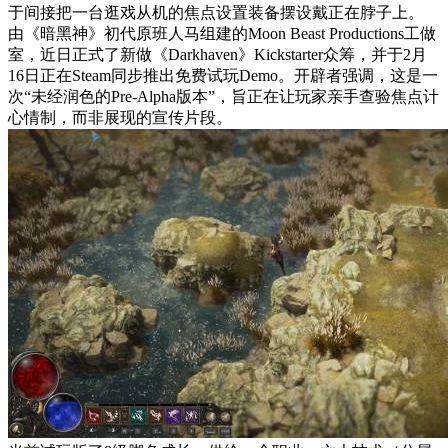
于间接把一台逛戏从机的焦点设置装备摆设戴正在脖子上。
由《暗黑神》初代原班人马组建的Moon Beast Productions工做
室，近日正式了新做《Darkhaven》Kickstarter众筹，并于2月
16日正在Steam同步推出免费试玩Demo。开辟者强调，这是一
次“未经润色的Pre-Alpha版本”，旨正在让玩家亲手查验焦点计
心情制，而非展现的宣传片段。