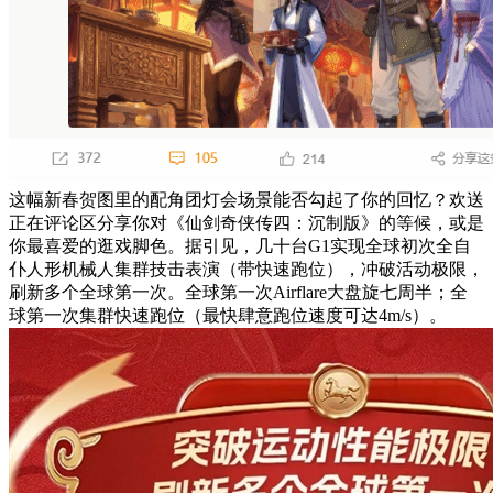
这幅新春贺图里的配角团灯会场景能否勾起了你的回忆？欢送
正在评论区分享你对《仙剑奇侠传四：沉制版》的等候，或是
你最喜爱的逛戏脚色。据引见，几十台G1实现全球初次全自
仆人形机械人集群技击表演（带快速跑位），冲破活动极限，
刷新多个全球第一次。全球第一次Airflare大盘旋七周半；全
球第一次集群快速跑位（最快肆意跑位速度可达4m/s）。