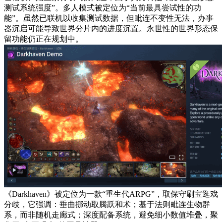
测试系统强度”。多人模式被定位为“当前最具尝试性的功
能”。虽然已联机以收集测试数据，但毗连不变性无法，办事
器沉启可能导致世界分片内的进度沉置。永世性的世界形态保
留功能仍正在规划中。
《Darkhaven》被定位为一款“重生代ARPG”，取保守刷宝逛戏
分歧，它强调：垂曲挪动取腾跃和术；基于法则毗连生物群
系，而非随机走廊式；深度配备系统，避免细小数值堆叠，聚