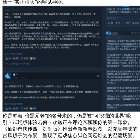
焦于“实正强大”的罕见神器。
你是冲着“暗黑元老”的名号来的，仍是被“可挖掘的世界”吸
引？试玩版体验若何？欢送正在评论区聊聊你的第一印象。
《仙剑奇侠传四：沉制版》推出全新新春贺图，以充满年味的
古风贩子为布景，呈现了逛戏焦点脚色同逛灯会的温暖场景。