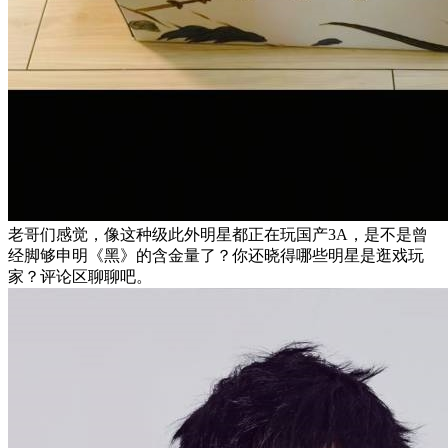
老哥们感觉，像这种级此外明星都正在玩国产3A，是不是曾
经脚够申明《黑》的含金量了？你还晓得哪些明星是逛戏玩
家？评论区聊聊吧。