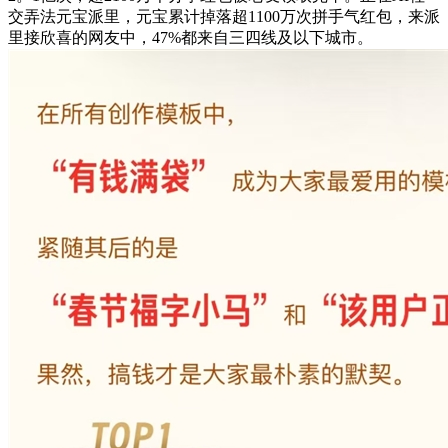
交弄法元宝派里，元宝累计掉落超1100万次拼手气红包，来派
里接欣喜的网友中，47%都来自三四线及以下城市。