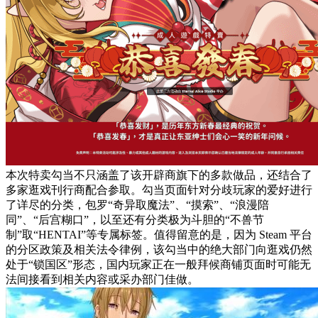
本次特卖勾当不只涵盖了该开辟商旗下的多款做品，还结合了
多家逛戏刊行商配合参取。勾当页面针对分歧玩家的爱好进行
了详尽的分类，包罗“奇异取魔法”、“摸索”、“浪漫陪
同”、“后宫糊口”，以至还有分类极为斗胆的“不兽节
制”取“HENTAI”等专属标签。值得留意的是，因为 Steam 平台
的分区政策及相关法令律例，该勾当中的绝大部门向逛戏仍然
处于“锁国区”形态，国内玩家正在一般拜候商铺页面时可能无
法间接看到相关内容或采办部门佳做。