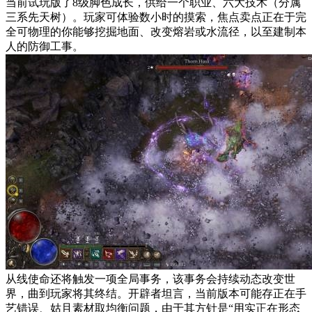
当前试玩版了8级脚色成长，供给一个职业、六大技术（分属
三系先天树）。玩家可体验数小时的摸索，焦点卖点正在于完
全可物理的你能够挖掘地面、改变熔岩或水流径，以至建制本
人的防御工事。
从线使命还将触发一项全局事务，该事务会持续动态改变世
界，曲到玩家将其终结。开辟者坦言，当前版本可能存正在手
艺错误、姑且素材取均衡问题，由于其方针是“用实正在形态