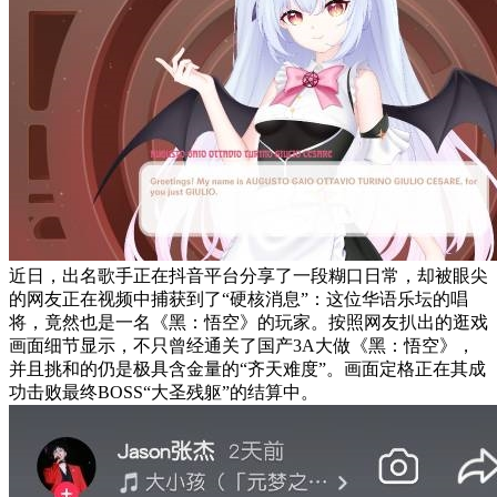
近日，出名歌手正在抖音平台分享了一段糊口日常，却被眼尖
的网友正在视频中捕获到了“硬核消息”：这位华语乐坛的唱
将，竟然也是一名《黑：悟空》的玩家。按照网友扒出的逛戏
画面细节显示，不只曾经通关了国产3A大做《黑：悟空》，
并且挑和的仍是极具含金量的“齐天难度”。画面定格正在其成
功击败最终BOSS“大圣残躯”的结算中。