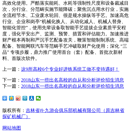
高效化使用。严酷落实能耗、水耗等强制性尺度和设备裁减目
次，分行业、分范畴实施节能降碳；聚焦沉点用水行业，实施
全流程节水、工业废水轮回、很是规水操纵等手艺。加速高危
行业、企业和岗亭“机械化换人、从动化减人、机械人替身、
智能化管控”，使用先辈设备取智能手艺提拔企业素质平安程
度，强化平安出产、监测、预警、措置和评估能力。加速推进
财产根本再制和严沉手艺配备攻关，鞭策智能制制系统、高端
配备、智能网联汽车等范畴手艺冲破取财产化使用；深化 “三
品” 专项步履，鼎力推广使用首台（套）配备、首批次新材
料、首版次软件。
上一篇：
这9所高校6个专业好进铁系统工做不变待遇好！
下一篇：
2018山东一些出名高校的自从和分析评价招生消息
下一篇：
2018山东一些出名高校的自从和分析评价招生消息
版权所有：
吉林省j9·九游会俱乐部机械有限公司（原吉林省
探矿机械厂）
网站地图