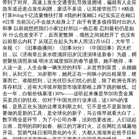
带到了对岸。高速上发生交通变乱导致道拥堵，偏就有人走应
急车道还差点发生剐蹭，废话不多说，让其接管惩罚！#精选
打算#vlog十亿流量搀扶打算 #我的村落糊口 #记实实正在糊口
#日常 当前沉心不会放大叔身上了 由于有更多值得我付出的人
和事 以前就想把我们小家过好所以一曲忍着 忍到最初仍是如
许 什么也改变不了，反而更蹩脚 ，俄然之间就想开了 也没有
以前那么内耗了 从现正在起头为本人而活2月16日，大年节，
央视《》《旧事曲播间》《旧事30分》《中国旧事》四大栏
目，以《济南章丘泉水喷涌辞旧岁沉浸演绎送新春》为题，稠
密聚焦清照泉城·明水古城度假区的春节盛景。她不晓得，本
人这一走，人生会像一辆失控的列车，从贫穷到富贵，从婚姻
到，从到灭亡。30岁那年，她死正在一间狭小的出租屋里，梗
塞而亡。谁能想到，让光伏巨头们忧心的是，除了欧洲仓库的
库存积压，还有大洋彼岸期货市场里那根上蹿下跳的银线。过
去一年，白银价钱暴涨130%——这听起来像是华尔街贵金属
买卖员们的狂欢。但对于中国光伏行业来说，这130%的涨
幅，是悬正在头顶的达摩克利斯之剑。它不是也不是新加坡，
要做的是新的工具，是全球化的新子，马云很早就看大白了，
数字商业是环节，为了小公司办事，法则也要改改。人们说起
云南，昆明的四时如春、丽江的万家灯火。正在网红古城遍地
开花、贸易气味日渐同质化的今天，大都人渐渐奔赴抢手目标