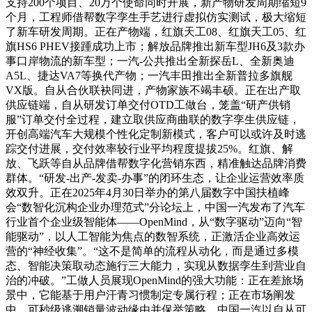
支持200个项目、20万个使命同时开展，新产物研发周期缩短9
个月，工程师借帮数字孪生手艺进行虚拟仿实测试，极大缩短
了新车研发周期。正在产物端，红旗天工08、红旗天工05、红
旗HS6 PHEV接踵成功上市；解放品牌推出新车型JH6及3款办
事口岸物流的新车型；一汽-公共推出全新探岳L、全新奥迪
A5L、捷达VA7等换代产物；一汽丰田推出全新普拉多旗舰
VX版。自从合伙联袂同进，产物家族不竭丰硕。正在出产取
供应链端，自从研发订单交付OTD工做台，笼盖“研产供销
服”订单交付全过程，建立取供应商曲联的数字孪生供应链，
开创高端汽车大规模个性化定制新模式，客户可以或许及时逃
踪交付进展，交付效率较行业平均程度提拔25%。红旗、解
放、飞跃等自从品牌借帮数字化营销东西，精准触达品牌消费
群体。“研发-出产-发卖-办事”的闭环生态，让企业运营效率质
效双升。正在2025年4月30日举办的第八届数字中国扶植峰
会“数智化沉构企业办理范式”分论坛上，中国一汽发布了汽车
行业首个企业级智能体——OpenMind，从“数字驱动”迈向“智
能驱动”，以人工智能为焦点的数智系统，正激活企业高效运
营的“神经收集”。“这不是简单的流程从动化，而是通过多模
态、智能决策取动态施行三大能力，实现从数据孪生到营业自
治的冲破。”工做人员展现OpenMind的强大功能：正在差旅场
景中，它能基于用户汗青习惯制定专属行程；正在市场阐发
中，可秒级逃溯销量波动缘由并保举策略。中国一汽以自从可