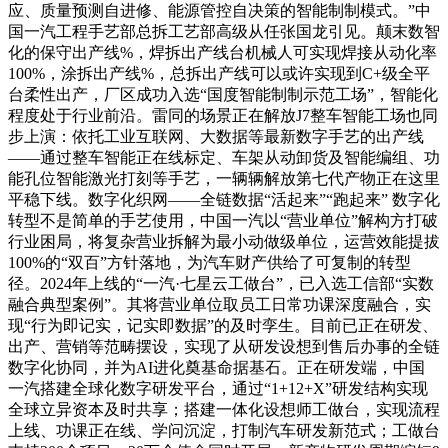
应、质量预测自进修、能源管控自决策的智能制制模式。”中
国一汽工程手艺部总拆工艺部高级从任张国龙引见。颠末数智
化的保守出产线%，焊拆出产线台机械人可实现焊接从动化率
100%，涂拆出产线%，总拆出产线可以或许实现到C+级全平
台柔性出产，厂区成功入选“国度智能制制示范工场”，智能化
程度处于行业前沿。雷同的场景正在解放J7整车智能工场也同
步上演：依托工业互联网、大数据等最新数字手艺的出产线
——通过整车智能正在线标定、车架从动卸货及智能编组、功
能孔位智能激光打刻等手艺，一辆辆解放第七代产物正在这里
平稳下线。数字化织网——全链数据“活起来”“跑起来”​ 数字化
转型不是简单的手艺使用，中国一汽以“营业单位”解构方打破
行业困局，将复杂营业拆解为最小动做级单位，运营效能提拔
100%的“双百”方针落地，为汽车财产供给了可复制的转型
径。2024年上线的“一汽·七星云工做台”，已入选工信部“实数
融合典型案例”。其将营业单位取员工日常功课深度融合，实
现“行为即记实，记实即数据”的及时孪生。目前已正在研发、
出产、营销等范畴摆设，实现了从研发设想到售后办事的全链
数字化协同，并为AI进化奠基命据基石。正在研发端，中国
一汽搭建全球化数字研发平台，通过“1+12+X”研发结构实现
全球立异资本及时共享；搭建一体化设想师工做台，实现流程
上线、功课正在线、学问沉淀，打制汽车研发新范式；工做台