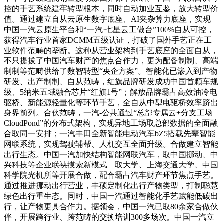
控的手艺系统建牢转型根本，同时自动加业互鉴，放大转型价
值。通过建立自从云原生数字底座、AI夹杂算力底座，实现
中国一汽云原生平台和“一汽·七星云工做台”100%自从可控，
获得汽车行业首家DCMM五级认证，打破了国外手艺正在工
业软件范畴的垄断。这种从营业架构到手艺底座的全面自从，
不只提拔了中国汽车财产的焦点合作力，更为配备制制、高端
制制等范畴供给了数智转型“央企方案”。智能化已渗入到产物
研发、出产制制、自从范畴，红旗品牌研发成功中国首颗车规
级、5纳米五域融合芯片“红旗1号”；解放品牌霸占高效油冷电
驱桥、新能源轻量化等环节手艺，全自从中型电驱桥效率跻出
身界前列。合伙范畴，一汽-公共通过“总部专属云+分支工场
CloudPond”的分布式架构，实现异地工场取总部数据的全面融
合取同一安排；一汽丰田全新智能电动汽车bZ5搭载先辈智能
网联系统，实现驾驶辅帮、人机交互全面升级。合做建立智能
出行生态。中国一汽加快结构智能网联汽车，取中国挪动、中
兴科技等企业联袂摸索新模式；取大学、上海交通大学、中国
科学院光机所等开展合做，配合霸占汽车财产环节焦点手艺。
通过推进挪动出行营业，丰硕定制化出行产物类型，打制聪慧
绿色出行重生态。同时，中国一汽通过智能化手艺赋能低碳出
行，让产物更具合作力。据领会，中国一汽已取80余家合做伙
伴，开展跨行业、跨范畴的交换培训300多场次。中国一汽立